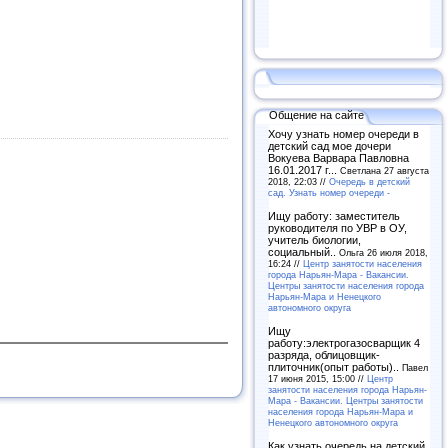
Общение на сайте
Хочу узнать номер очереди в
детский сад мое дочери
Вокуева Варвара Павловна
16.01.2017 г...
Светлана 27 августа
2018, 22:03 //
Очередь в детский
сад. Узнать номер очереди -
Ищу работу: заместитель
руководителя по УВР в ОУ,
учитель биологии,
социальный..
Ольга 26 июля 2018,
16:24 //
Центр занятости населения
города Нарьян-Мара - Вакансии.
Центры занятости населения города
Нарьян-Мара и Ненецкого
автономного округа
Ищу
работу:электрогазосварщик 4
разряда, облицовщик-
плиточник(опыт работы)..
Павел
17 июня 2015, 15:00 //
Центр
занятости населения города Нарьян-
Мара - Вакансии. Центры занятости
населения города Нарьян-Мара и
Ненецкого автономного округа
Как узнать очередь на детский