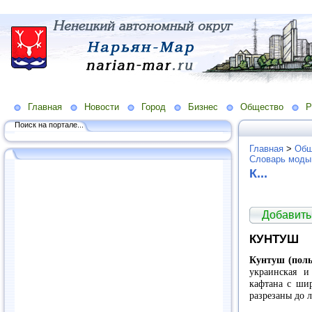
Главная
Новости
Город
Бизнес
Общество
Р
Поиск на портале...
Главная
>
Общ
Словарь моды
К...
Добавить
КУНТУШ
Кунтуш (польс
украинская и
кафтана с ши
разрезаны до л