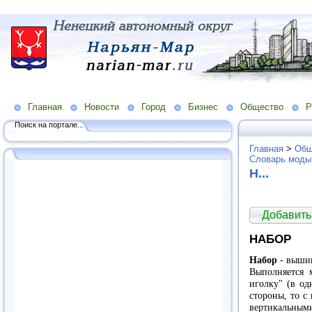
Главная
Новости
Город
Бизнес
Общество
Р
Поиск на портале...
Главная
>
Общ
Словарь моды
Н...
Добавить
НАБОР
Набор
- вышив
Выполняется 
иголку" (в од
стороны, то с
вертикальны