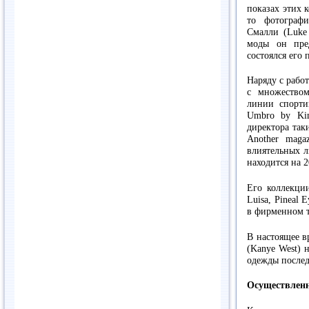
показах этих 
то фотограф
Смалли (Luke
моды он пре
состоялся его
Наряду с рабо
с множеством
линии спорти
Umbro by Kim
директора так
Another mag
влиятельных л
находится на 2
Его коллекции
Luisa, Pineal 
в фирменном т
В настоящее в
(Kanye West)
одежды послед
Осуществлен