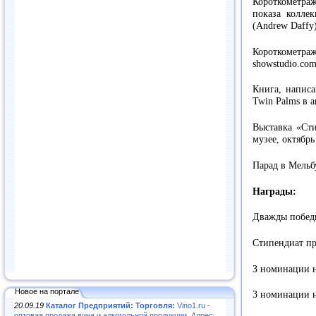
Короткометра
показа колле
(Andrew Daffy
Короткометраж
showstudio.co
Книга, написа
Twin Palms в а
Выставка «Ст
музее, октябрь
Парад в Мельбу
Награды:
Дважды победи
Стипендиат пр
З номинации н
Новое на портале
3 номинации н
20.09.19
Каталог Предприятий: Торговля:
Vino1.ru -
оптовая продажа вина и алкогольной продукции. Адрес: