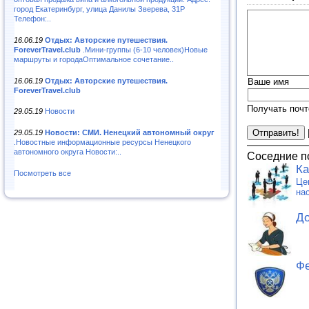
город Екатеринбург, улица Данилы Зверева, 31Р
Телефон:..
16.06.19
Отдых: Авторские путешествия.
ForeverTravel.club
.Мини-группы (6-10 человек)Новые
маршруты и городаОптимальное сочетание..
16.06.19
Отдых: Авторские путешествия.
Ваше имя
ForeverTravel.club
Получать почт
29.05.19
Новости
29.05.19
Новости: СМИ. Ненецкий автономный округ
.Новостные информационные ресурсы Ненецкого
автономного округа Новости:..
Соседние п
Ка
Посмотреть все
Це
на
Д
Фе