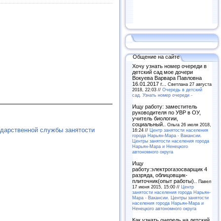
Общение на сайте
Хочу узнать номер очереди в
детский сад мое дочери
Вокуева Варвара Павловна
16.01.2017 г...
Светлана 27 августа
2018, 22:03 //
Очередь в детский
сад. Узнать номер очереди -
Ищу работу: заместитель
руководителя по УВР в ОУ,
учитель биологии,
социальный..
Ольга 26 июля 2018,
ударственной службы занятости
16:24 //
Центр занятости населения
города Нарьян-Мара - Вакансии.
Центры занятости населения города
Нарьян-Мара и Ненецкого
автономного округа
Ищу
работу:электрогазосварщик 4
разряда, облицовщик-
плиточник(опыт работы)..
Павел
17 июня 2015, 15:00 //
Центр
занятости населения города Нарьян-
Мара - Вакансии. Центры занятости
населения города Нарьян-Мара и
Ненецкого автономного округа
Как узнать очередь на детский