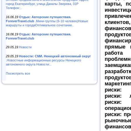
карты, п
город Екатеринбург, улица Данилы Зверева, 31Р
Телефон:..
инвестиц
привлече
16.06.19
Отдых: Авторские путешествия.
ForeverTravel.club
.Мини-группы (6-10 человек)Новые
клиенто
маршруты и городаОптимальное сочетание..
финансо
продуктов
16.06.19
Отдых: Авторские путешествия.
ForeverTravel.club
финансир
прямые и
29.05.19
Новости
раб
29.05.19
Новости: СМИ. Ненецкий автономный округ
проблем
.Новостные информационные ресурсы Ненецкого
заемщика
автономного округа Новости:..
разрабо
Посмотреть все
продуктов
маркетин
риски: 
риски: л
риски:
операцио
риски: пр
рыночны
финансов