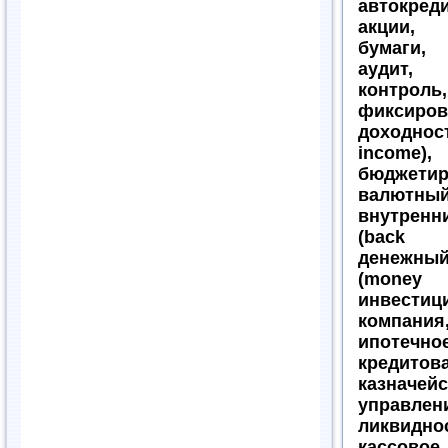
автокред
акции
бумаги,
аудит, 
контроль
фиксиров
доходнос
income),
бюджетир
валютный
внутренн
(back 
денежн
(money
инвестиц
компания
ипотечно
кредитова
казначейс
управлен
ликвидно
кассовое