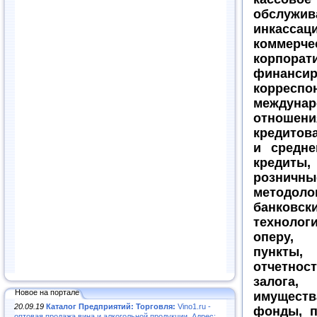
обслужив
инкассаци
коммерче
корпорат
финансир
корреспо
междуна
отношени
кредитов
и средне
кредиты
розничны
методоло
банковск
технолог
оперу,
пункты, 
отчетнос
залога,
Новое на портале
имущест
20.09.19
Каталог Предприятий: Торговля:
Vino1.ru -
фонды, п
оптовая продажа вина и алкогольной продукции. Адрес: