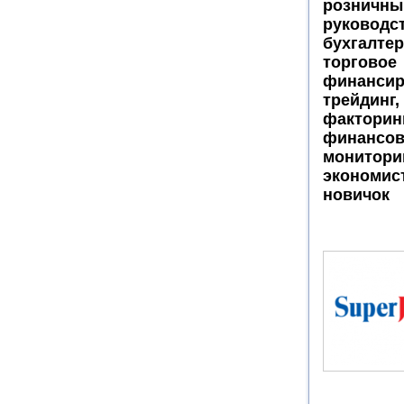
розничн
руководс
бухгалтер
торговое
финансир
трейдин
факторин
финансо
мониторин
экономис
новичок