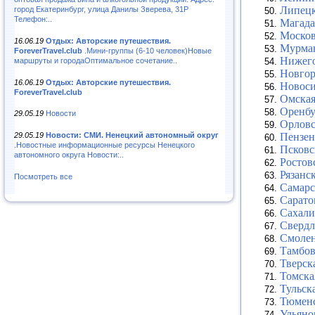
Липецк
город Екатеринбург, улица Данилы Зверева, 31Р
Телефон:..
Магада
Москов
16.06.19
Отдых: Авторские путешествия.
Мурман
ForeverTravel.club
.Мини-группы (6-10 человек)Новые
Нижего
маршруты и городаОптимальное сочетание..
Новгор
16.06.19
Отдых: Авторские путешествия.
Новоси
ForeverTravel.club
Омская
Оренбу
29.05.19
Новости
Орловс
Пензен
29.05.19
Новости: СМИ. Ненецкий автономный округ
.Новостные информационные ресурсы Ненецкого
Псковс
автономного округа Новости:..
Ростов
Рязанс
Посмотреть все
Самарс
Сарато
Сахали
Свердл
Смолен
Тамбов
Тверск
Томска
Тульск
Тюменс
Ульяно