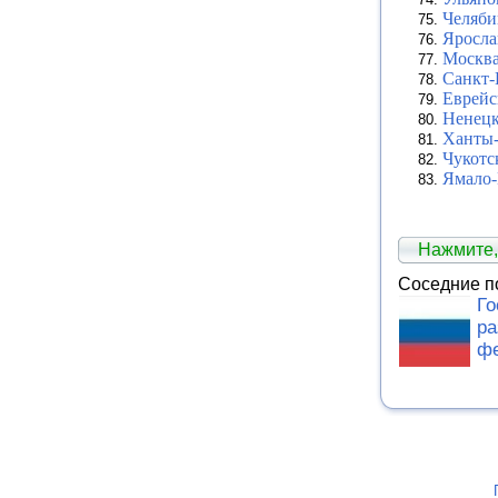
Челяби
Яросла
Москв
Санкт-
Еврейс
Ненецк
Ханты-
Чукотс
Ямало-
Нажмите,
Соседние п
Го
ра
ф