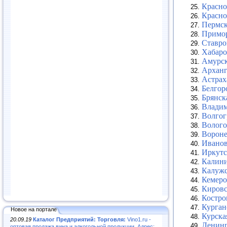
Красно
Красно
Пермск
Примор
Ставро
Хабаро
Амурск
Арханг
Астрах
Белгор
Брянск
Владим
Волгог
Волого
Вороне
Иванов
Иркутс
Калини
Калужс
Кемеро
Кировс
Костро
Курган
Новое на портале
Курска
20.09.19
Каталог Предприятий: Торговля:
Vino1.ru -
Ленинг
оптовая продажа вина и алкогольной продукции. Адрес: