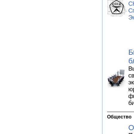
С
С
Э
Б
б
В
с
э
ю
ф
б
Общество
О