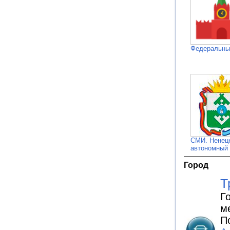
Федеральн
СМИ. Ненец
автономный 
Город
Т
Г
м
П