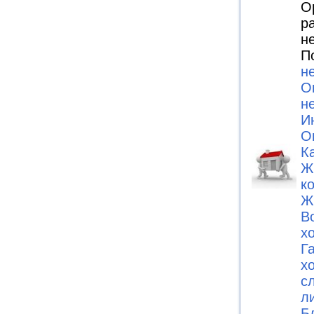
О
р
н
П
н
О
н
И
О
К
Ж
к
Ж
В
х
Г
х
с
л
Б