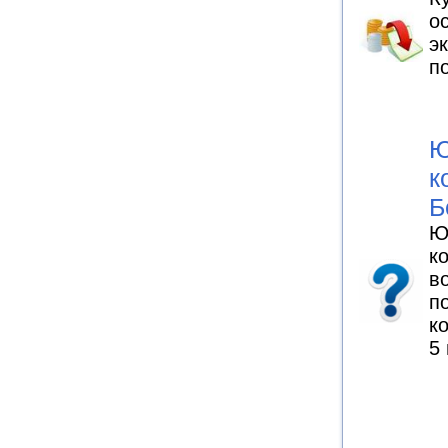
о
э
п
Ю
к
Б
Ю
к
в
п
к
5