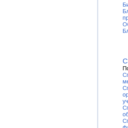
Б
Б
п
О
Б
С
П
С
м
С
о
у
С
о
С
Ф