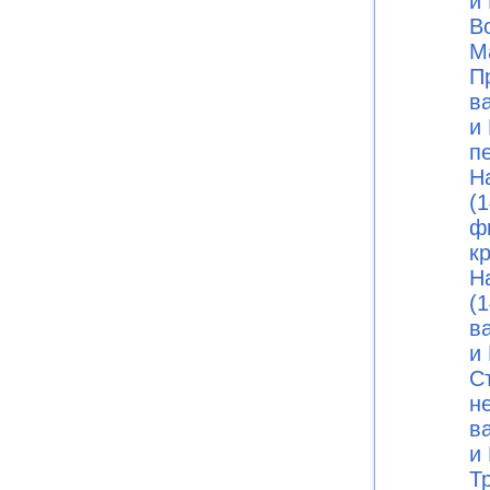
и 
В
М
П
в
и 
п
Н
(1
ф
к
Н
(1
в
и 
С
н
в
и 
Т