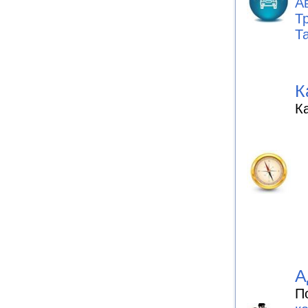
А
Т
Та
К
К
А
П