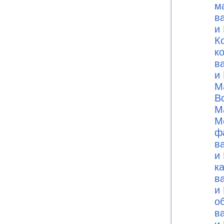
м
в
и 
К
к
в
и 
М
В
М
М
ф
в
и 
к
в
и 
о
в