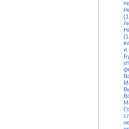
п
Н
(1
л
Н
(1
в
и 
Б
у
ф
В
М
В
В
М
Г
с
н