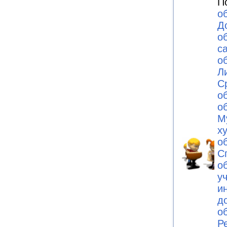
П
о
Д
о
с
о
Л
С
о
о
М
х
о
С
о
у
и
д
о
Р