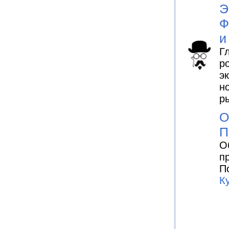
Э
Ф
и
Г
р
э
н
р
О
П
О
п
П
К