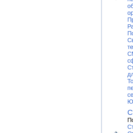
о
о
П
Р
П
С
т
С
с
С
д
Т
п
с
Ю
С
П
С