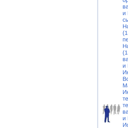
о
в
и 
с
Н
(1
п
Н
(1
в
и 
И
В
М
И
т
т
в
и 
И