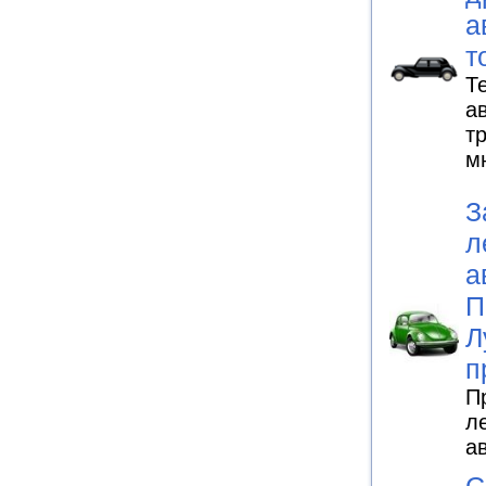
а
т
Т
а
т
м
З
л
а
П
Л
п
П
л
а