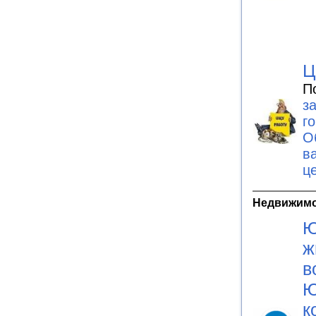
Ц
П
з
г
О
в
ц
Недвижим
Ю
ж
в
Ю
к