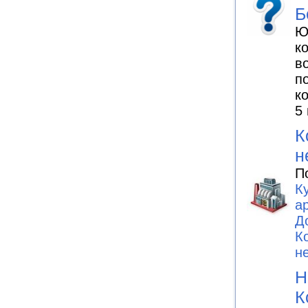
Б
Ю
к
в
п
к
5
К
н
П
К
а
Д
К
н
Н
К