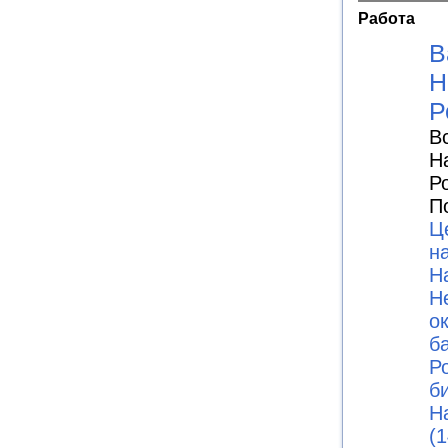
Работа
В
Н
Р
В
Н
Р
П
Ц
н
Н
Н
о
б
Р
б
Н
(1