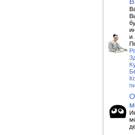
В
В
В
б
и
и
.
П
Р
З
К
Б
К
п
О
м
И
м
д