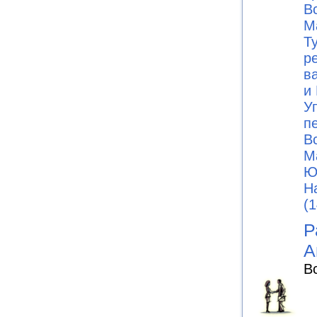
В
М
Т
р
в
и 
У
п
В
М
Ю
Н
(1
Р
А
В