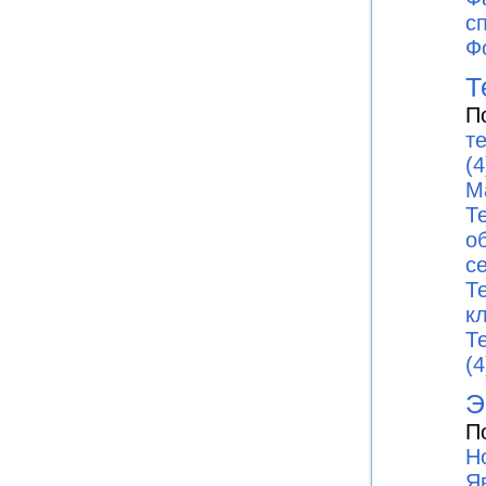
с
Ф
Т
П
т
(4
М
Т
о
с
Т
к
Т
(4
Э
П
Н
Я