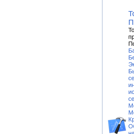
Т
П
Т
п
П
Б
Б
Э
Б
с
и
и
с
М
М
К
О
н