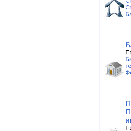
С
С
Б
Б
П
Б
т
Ф
П
П
и
П