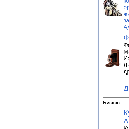
к
о
ж
з
А
Ф
Ф
М
И
Л
д
Д
Бизнес
К
А
К