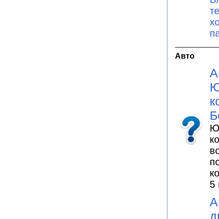
т
х
п
Авто
А
Ю
к
Б
Ю
к
в
п
к
5
А
д