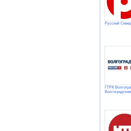
Русский Север
ГТРК Волгогр
Волгоградская