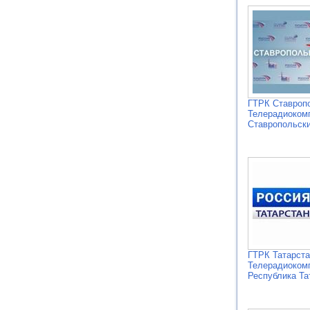
ГТРК Ставроп
Телерадиоком
Ставропольски
ГТРК Татарста
Телерадиоком
Республика Та