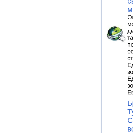
с
м
О
м
д
т
п
о
с
Е
з
Е
з
Е
Б
Т
С
в