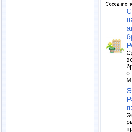
Соседние п
С
н
а
б
Р
С
в
б
о
М
Э
Р
в
Э
р
п