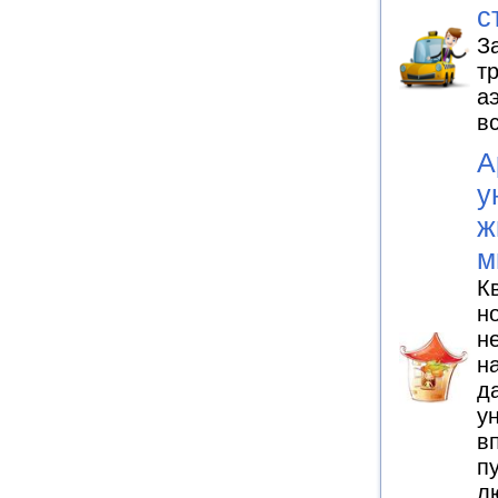
с
З
т
а
в
А
у
ж
м
К
н
н
н
д
у
в
п
л