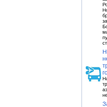
Р
Н
б
з
Б
м
п
с
Н
н
т
г
Н
т
а
н
З