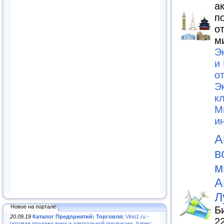
а
п
о
м
Э
и
о
Э
к
М
и
А
в
м
А
Л
Новое на портале
Б
20.09.19
Каталог Предприятий: Торговля:
Vino1.ru -
2
оптовая продажа вина и алкогольной продукции. Адрес: