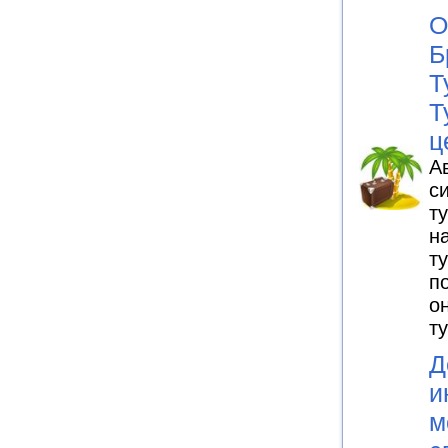
О
Б
Т
Т
ц
А
с
т
н
т
п
о
т
Д
и
м