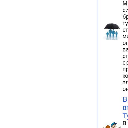
М
с
б
т
с
м
о
в
с
с
п
к
э
о
В
в
Т
В