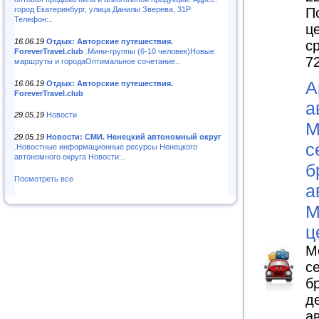
город Екатеринбург, улица Данилы Зверева, 31Р
П
Телефон:..
ц
16.06.19
Отдых: Авторские путешествия.
с
ForeverTravel.club
.Мини-группы (6-10 человек)Новые
7
маршруты и городаОптимальное сочетание..
А
16.06.19
Отдых: Авторские путешествия.
ForeverTravel.club
а
29.05.19
Новости
М
29.05.19
Новости: СМИ. Ненецкий автономный округ
с
.Новостные информационные ресурсы Ненецкого
автономного округа Новости:..
б
Посмотреть все
а
М
ц
М
с
б
д
а