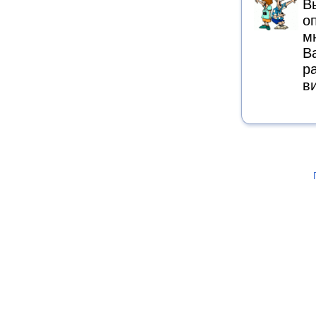
В
о
м
В
р
в