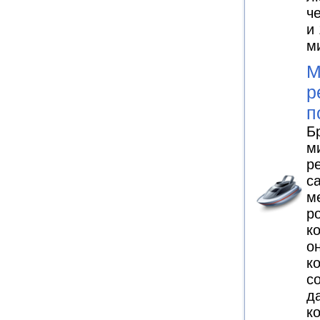
ч
и
м
М
р
п
Б
м
р
с
м
р
к
о
к
с
д
к