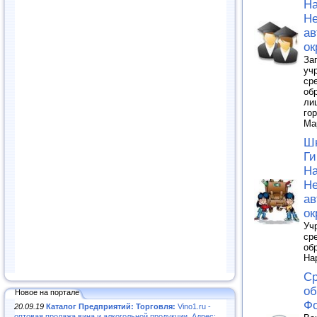
На
Не
а
ок
За
уч
ср
об
ли
го
Ма
Шк
Ги
На
Не
а
ок
Уч
ср
об
На
С
об
Новое на портале
Фо
20.09.19
Каталог Предприятий: Торговля:
Vino1.ru -
оптовая продажа вина и алкогольной продукции. Адрес: