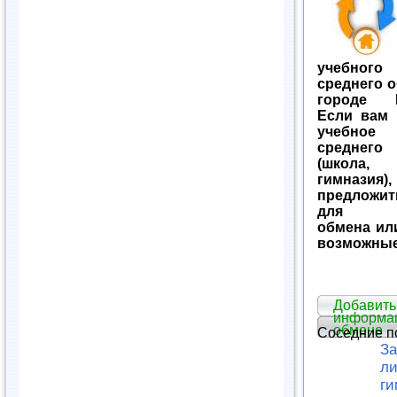
учебного
среднего о
городе Н
Если вам 
учебное
среднего 
(школа
гимназия)
предложи
для
обмена ил
возможные
Добавить
информа
обмене
Соседние п
За
ли
ги