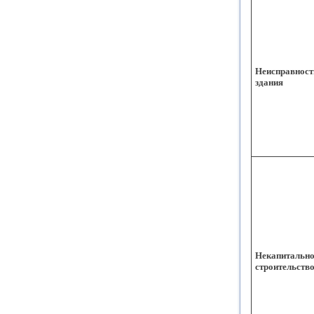
Неисправност
здания
Некапитально
строительств