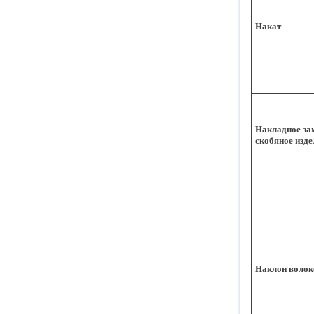
Накат
Накладное за
скобяное изде
Наклон волок