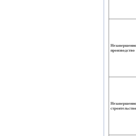
Незавершенн
производство
Незавершенн
строительств