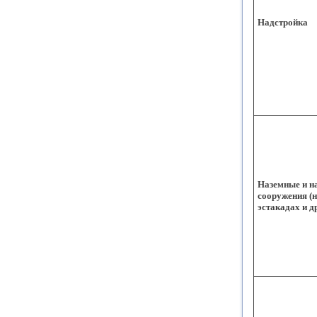
Надстройка
Наземные и н
сооружения (
эстакадах и др