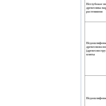
Неглубокое п
древесины па
растениями
Недошлифов
древесноволо
(древесностр
плиты
Недошлифов