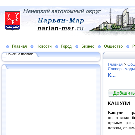
Главная
Новости
Город
Бизнес
Общество
Р
Поиск на портале...
Главная
>
Общ
Словарь моды
К...
Добавить
КАШУЛИ
Кашули
- тра
полотняная б
прямым разре
поясом, орнам