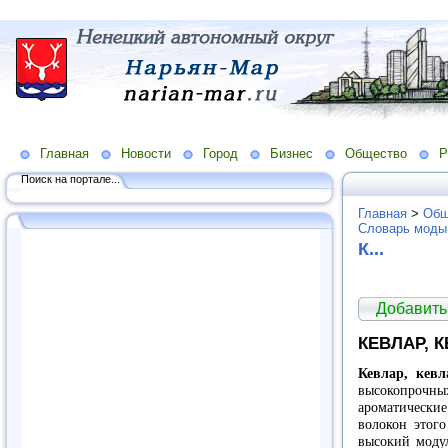
Главная
Новости
Город
Бизнес
Общество
Р
Поиск на портале...
Главная
>
Общ
Словарь моды
К...
Добавить
КЕВЛАР, К
Кевлар, кевл
высокопрочн
ароматическ
волокон этого
высокий модул