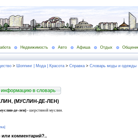
абота
Недвижимость
Авто
Афиша
Отдых
Общени
ество
>
Шоппинг | Мода | Красота
>
Справка
>
Словарь моды и одежды
 информацию в словарь
ЛИН, (МУСЛИН-ДЕ-ЛЕН)
муслин-де-лен)
- шерстяной муслин.
лка]
 или комментарий?..