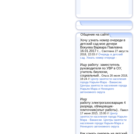
Общение на сайте
Хочу узнать номер очереди в
детский сад мое дочери
Вокуева Варвара Павловна
16.01.2017 г...
Светлана 27 августа
2018, 22:03 //
Очередь в детский
сад. Узнать номер очереди -
Ищу работу: заместитель
руководителя по УВР в ОУ,
учитель биологии,
социальный..
Ольга 26 июля 2018,
16:24 //
Центр занятости населения
города Нарьян-Мара - Вакансии.
Центры занятости населения города
Нарьян-Мара и Ненецкого
автономного округа
Ищу
работу:электрогазосварщик 4
разряда, облицовщик-
плиточник(опыт работы)..
Павел
17 июня 2015, 15:00 //
Центр
занятости населения города Нарьян-
Мара - Вакансии. Центры занятости
населения города Нарьян-Мара и
Ненецкого автономного округа
Как узнать очередь на детский