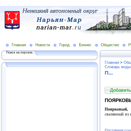
Главная
Новости
Город
Бизнес
Общество
Р
Поиск на портале...
Главная
>
Общ
Словарь моды
П...
Добавить
ПОЯРКОВ
Поярковый, 
свалянный из 
[Постоянная ссы