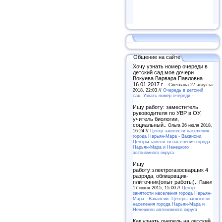
Общение на сайте
Хочу узнать номер очереди в
детский сад мое дочери
Вокуева Варвара Павловна
16.01.2017 г...
Светлана 27 августа
2018, 22:03 //
Очередь в детский
сад. Узнать номер очереди -
Ищу работу: заместитель
руководителя по УВР в ОУ,
учитель биологии,
социальный..
Ольга 26 июля 2018,
16:24 //
Центр занятости населения
города Нарьян-Мара - Вакансии.
Центры занятости населения города
Нарьян-Мара и Ненецкого
автономного округа
Ищу
работу:электрогазосварщик 4
разряда, облицовщик-
плиточник(опыт работы)..
Павел
17 июня 2015, 15:00 //
Центр
занятости населения города Нарьян-
Мара - Вакансии. Центры занятости
населения города Нарьян-Мара и
Ненецкого автономного округа
Как узнать очередь на детский