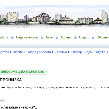
абота
Недвижимость
Авто
Афиша
Отдых
Общени
ество
>
Шоппинг | Мода | Красота
>
Справка
>
Словарь моды и одежды
 информацию в словарь
 ПРОНИЗКА
изка
- бусина, бисерина, стеклярус; продырявленный камешек, монета, стекляш
лка]
 или комментарий?..