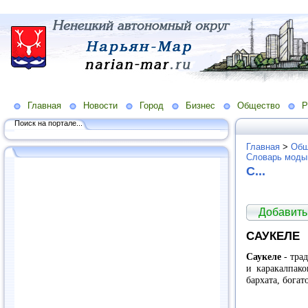
Главная
Новости
Город
Бизнес
Общество
Р
Поиск на портале...
Главная
>
Общ
Словарь моды
С...
Добавить
САУКЕЛЕ
Саукеле
- тра
и каракалпако
бархата, бога