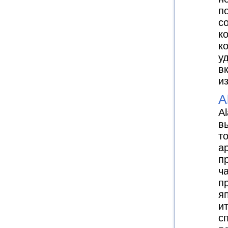
по
с
к
к
у
в
и
A
Al
в
т
а
п
ч
п
я
и
с