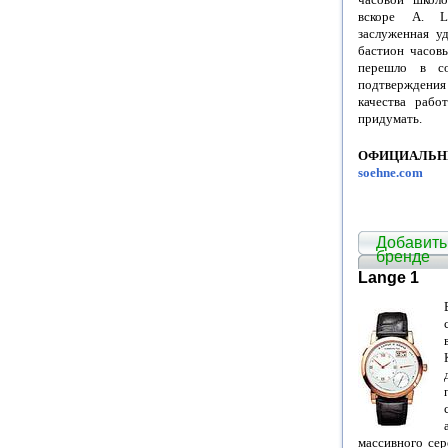
вскоре А. L
заслуженная уд
бастион часовы
перешло в со
подтверждени
качества раб
придумать.
ОФИЦИАЛЬН
soehne.com
Добавить
бренде
Lange 1
массивного сер