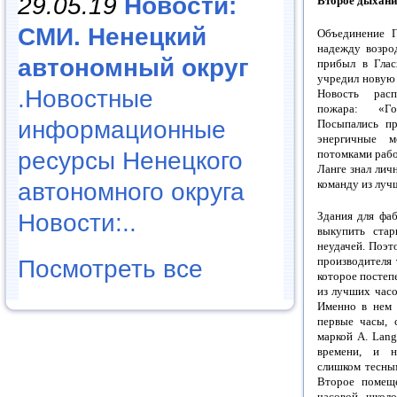
29.05.19
Новости:
Второе дыхани
СМИ. Ненецкий
Объединение Г
надежду возро
автономный округ
прибыл в Глас
учредил новую
.Новостные
Новость расп
пожара: «Го
информационные
Посыпались пр
энергичные м
потомками рабо
ресурсы Ненецкого
Ланге знал личн
команду из луч
автономного округа
Новости:..
Здания для фаб
выкупить ста
неудачей. Поэт
производителя 
Посмотреть все
которое постеп
из лучших часо
Именно в нем 
первые часы, 
маркой А. Lan
времени, и н
слишком тесны
Второе помещ
часовой школ