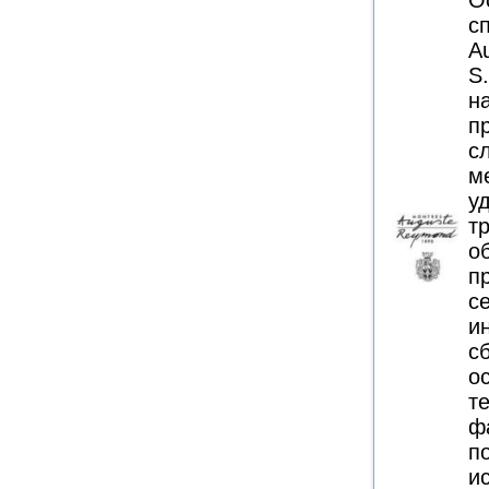
О
с
A
S
н
п
с
м
у
т
о
п
с
и
с
о
т
ф
п
и