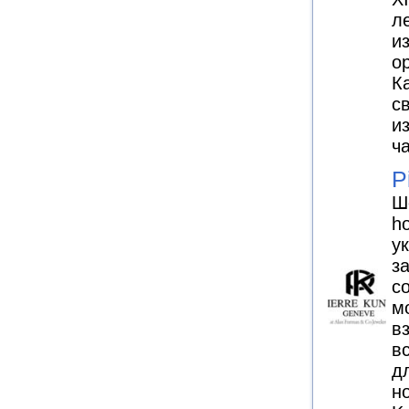
л
и
о
К
с
и
ч
P
Ш
ho
у
з
с
м
в
в
д
н