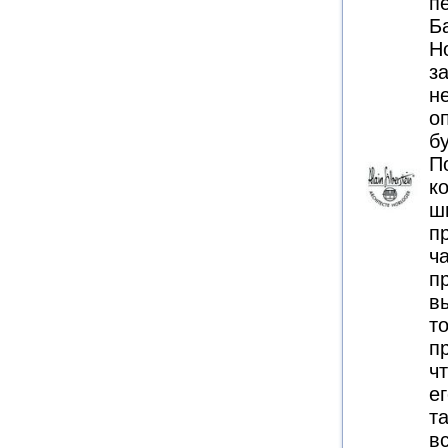
п
Б
Н
з
н
о
б
П
к
ш
п
ч
п
в
т
п
ч
ег
т
в