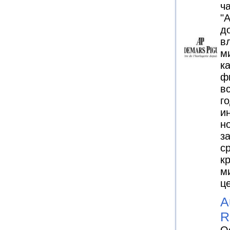
ч
"
д
в
м
к
ф
в
го
и
н
з
с
к
м
ц
A
R