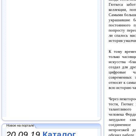
Гюткеса забот
коллекции, по
Самыми больши
украшавшие б
постоянного 
попросту перес
ли спалось ма
история умалчив
К тому време
только часовщи
искусства -бл
создал для др
цифровые ча
современных э
относят к самы
всю историю ча
Через некоторо
тестя, Гюткес
талантливого
человека Ферд
захудалое сак
соединенно
Новое на портале
непроезжей до
20.09.19
Каталог
обучил работе 