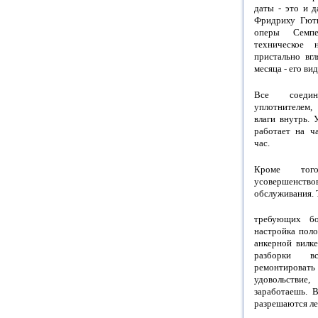
даты - это и 
Фридриху Гютк
оперы Семпе
техническое 
пристально вгл
месяца - его вид
Все соедин
уплотнителем
влаги внутрь. 
работает на ч
час.
Кроме тог
усовершенст
обслуживания. 
требующих бо
настройка пол
анкерной вилке
разборки в
ремонтировать
удовольствие
заработаешь. 
разрешаются ле