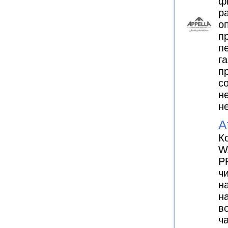
ф
р
о
п
п
г
п
с
н
н
A
К
W
P
ч
н
н
в
ч