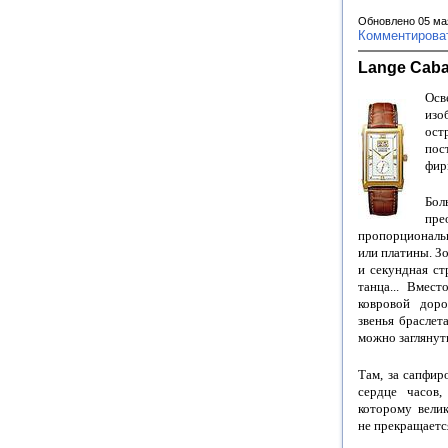
Обновлено 05 ма
Комментирова
Lange Caba
Осв
изо
ост
пос
фир
Бол
пр
пропорциональ
или платины. З
и секундная ст
танца... Вмес
ковровой дор
звенья браслета
можно заглянуть
Там, за сапфир
сердце часов,
которому велик
не прекращается