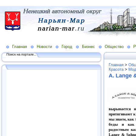
Главная
Новости
Город
Бизнес
Общество
Р
Поиск на портале...
Главная
>
Общ
Красота
>
Мод
A. Lange 
вырывается н
притягивают к 
мы знаем, как 
беды и как 
радостным ка
Lange & Sohne