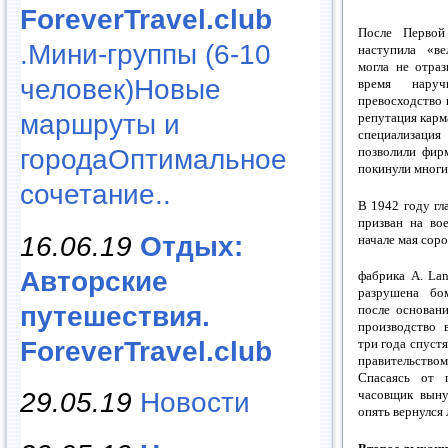
ForeverTravel.club
После Первой
.Мини-группы (6-10
наступила «ве
могла не отраз
человек)Новые
время нару
превосходство 
маршруты и
репутация карм
специализаци
городаОптимальное
позволили фир
покинули многие
сочетание..
В 1942 году гл
призван на во
16.06.19
Отдых:
начале мая соро
Авторские
фабрика А. La
разрушена бо
путешествия.
после основани
производство 
ForeverTravel.club
три года спуст
правительство
Спасаясь от п
часовщик выну
29.05.19
Новости
опять вернулся 