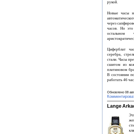
рукой.
Новые часы на
автоматическо
через сапфиров
часов. Но это
остальном 
аристократичес
Циферблат час
серебра, стре
стали. Часы пр
сшитом из кож
платиновом бра
В состоянии по
работать 46 час
Обновлено 08 ав
Комментирова
Lange Arka
Эт
же
с
кл