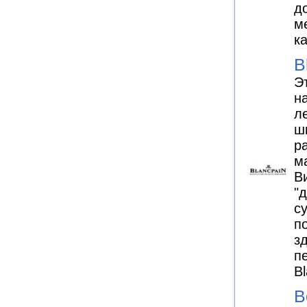
д
м
к
B
Э
н
л
ш
р
м
Ви
"
с
п
з
п
B
B