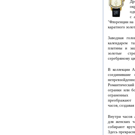
Др
ок
од
с 
"Флоренции на 
каратного золот
Заводная голо
календарем т
платины и за
золотые ст
серебряному ци
В коллекции A
соединившие 
непревзойд
Романтический
огранки или б
ограненных
преображают 
часов, создава
Внутри часов 
для женских ч
собирают вруч
Здесь прекрасн