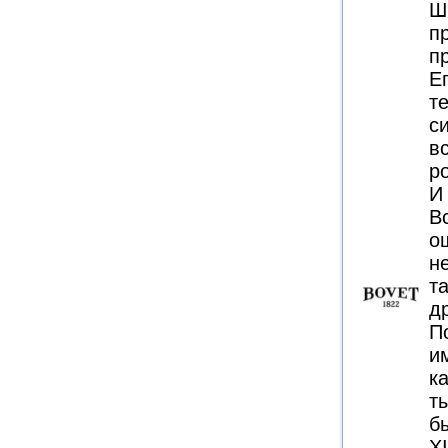
Ш
п
п
Е
т
с
в
р
И
В
о
н
та
д
П
и
к
т
б
XI