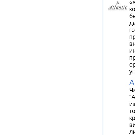
«
к
б
д
го
п
в
и
п
о
у
A
Ч
"
и
т
к
в
л