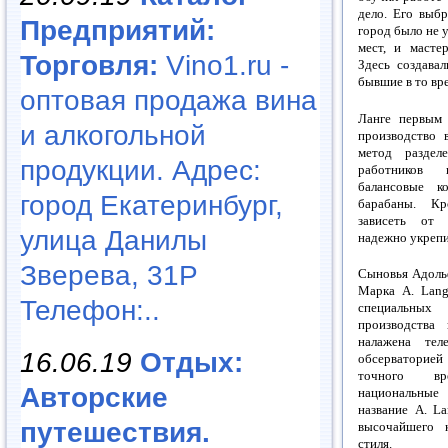
дело. Его выбр
Предприятий:
город было не 
мест, и мастер
Торговля:
Vino1.ru -
Здесь создава
бывшие в то вр
оптовая продажа вина
Ланге первым 
и алкогольной
производство 
метод раздел
продукции. Адрес:
работников 
балансовые к
город Екатеринбург,
барабаны. Кр
зависеть от 
улица Данилы
надежно укрепи
Зверева, 31Р
Сыновья Адольф
Марка A. Lang
Телефон:..
специальных
производства
налажена тел
16.06.19
Отдых:
обсерваторией 
точного вр
Авторские
национальные
название A. L
путешествия.
высочайшего к
стиля.