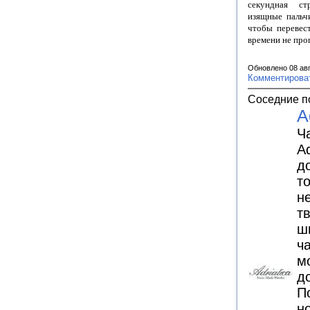
секундная стр
изящные пальчи
чтобы перевес
времени не про
Обновлено 08 ав
Комментирова
Соседние п
A
Ч
Ad
д
то
н
т
ш
ч
м
д
П
н