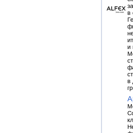
з
в
Г
ф
н
и
и
Me
с
ф
с
в
г
A
М
С
к
Н