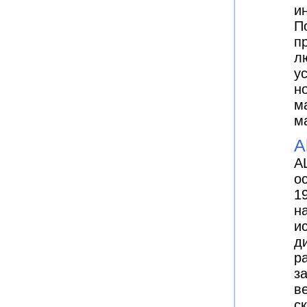
и
П
п
л
у
н
м
м
A
A
о
1
н
и
д
р
з
в
с