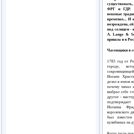
существовать, 
ФРГ и ГДР. Н
вековые тради
временах... И
возрождена, ей
под солнцем - 
А. Lange & So
пришла и в Ро
Часовщики в с
1785 год от Ро
городе, ко
сокровищницей
Иоганн Христ
делал в юном во
почему начал 
выбрал себе ст
другое - мастер
подтверждает
Иоганна Фри
королевского д
был известен
кулибиных на д
Когда тесть по