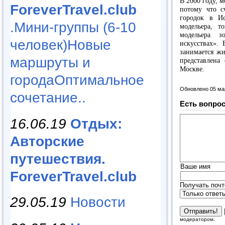
В 2000 году, 
ForeverTravel.club
потому что с
городок в Ис
.Мини-группы (6-10
модельера, 
модельера 
человек)Новые
искусствах».
занимается жи
маршруты и
представлена
Москве.
городаОптимальное
Обновлено 05 ма
сочетание..
Есть вопрос
16.06.19
Отдых:
Авторские
путешествия.
Ваше имя
ForeverTravel.club
Получать почт
29.05.19
Новости
модератором.