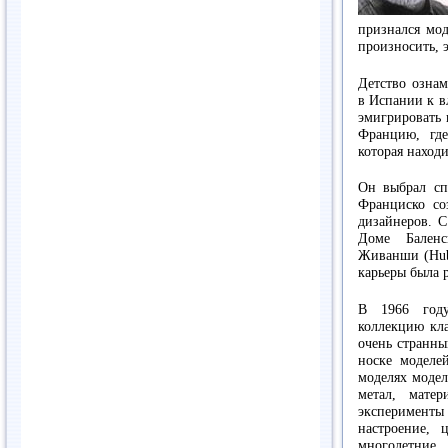
признался мод
произносить, 
Детство ознам
в Испании к в
эмигрировать 
Францию, гд
которая наход
Он выбрал сп
Франциско со
дизайнеров. С
Доме Бален
Живанши (Hube
карьеры была р
В 1966 году
коллекцию кла
очень странны
носке моделе
моделях модел
метал, мате
эксперимент
настроение, 
многолетние