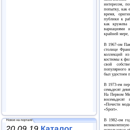
интересом, п
попытку, как 
время, ориг
публики к раб
как кружева 
вариациями 
крайней мере,
В 1967-ом Па
столице Фран
коллекций из
костюмы к фил
свой собств
популярного в
был удостоен п
В 1973-ем пер
семьдесят дев
На Первом Ме
восемьдесят
«Почести моды
«Sport».
В 1982-ом го
Новое на портале
великолепн
20.09.19
Каталог
использовал о