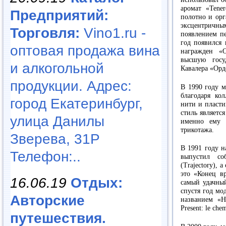
аромат «Tene
Предприятий:
полотно и орг
эксцентричн
Торговля:
Vino1.ru -
появлением пе
год появился
оптовая продажа вина
награжден «
высшую госу
и алкогольной
Кавалера «Орд
продукции. Адрес:
В 1990 году м
благодаря ко
город Екатеринбург,
нити и пласти
стиль являетс
улица Данилы
именно ему 
трикотажа.
Зверева, 31Р
В 1991 году 
Телефон:..
выпустил со
(Trajectory), 
это «Конец вр
16.06.19
Отдых:
самый удачны
спустя год мо
Авторские
названием «Н
Present: le chem
путешествия.